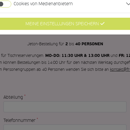
ABHOLZEIT
Cookies von Medienanbietern
Datum
CHRESERVIERUNG
MEINE EINSTELLUNGEN SPEICHERN
5 PERSONEN
Ab
ist eine Tischreservierung möglich.
2
40 PERSONEN
Jeton-Bestellung für
bis
MO-DO: 11:30 UHR & 13:00 UHR
FR: 1
 für Tischreservierungen:
und
n können Bestellungen bis 14:00 Uhr für den nächsten Werktag durchgef
en Personengruppen ab 40 Personen wenden Sie sich bitte an
kontakt@fr
*
Abteilung
*
Telefonnummer