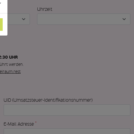
Uhrzeit
2:30 UHR
ührt werden.
eiraum.rest
UID (Umsatzsteuer-Identifikationsnummer)
*
E-Mail Adresse