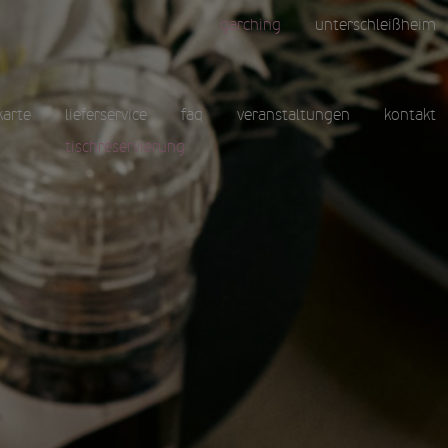
garching
unterschleißheim
arte
lieferservice
faq
veranstaltungen
kontakt
tischreservierung