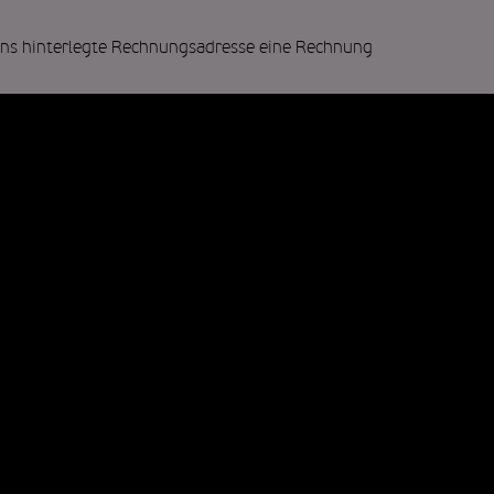
 uns hinterlegte Rechnungsadresse eine Rechnung
Allgemeine Geschäftsbedingungen
der FR FREIRAUM Gastronomie GmbH
ere
impressum
agb
datenschutz
cookie einstel
AUM
FREIRAUM
Garching
Unterschl