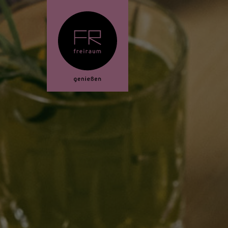
//for HttpContext.GetDisplayUrl()