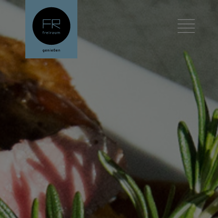
//for HttpContext.GetDisplayUrl()